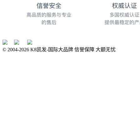
© 2004-
2026
K8凯发-国际大品牌 信誉保障 大额无忧