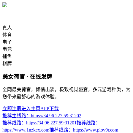
真人
体育
电子
电竞
捕鱼
棋牌
美女荷官 · 在线发牌
全网最美荷官，倾情出演，极致视觉盛宴，多元游戏种类，为
您带来最舒心的游戏体验。
立即注册
进入主页
APP下载
推荐主线路：
https://34.96.227.59:31202
推荐线路：
https://34.96.227.59:31201
推荐线路：
https://www.1nzkex.com
推荐线路：
https://www.plov9r.com