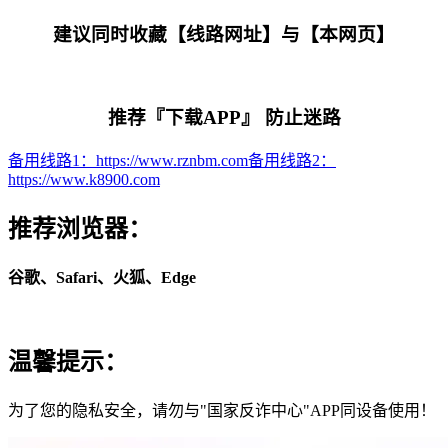
建议同时收藏【线路网址】与【本网页】
推荐『下载APP』 防止迷路
备用线路
1
：
https://www.rznbm.com
备用线路
2
：
https://www.k8900.com
推荐浏览器：
谷歌、Safari、火狐、Edge
温馨提示：
为了您的隐私安全，请勿与"国家反诈中心"APP同设备使用！