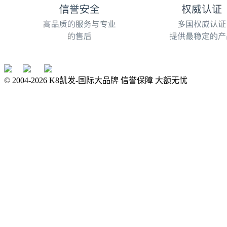
© 2004-
2026
K8凯发-国际大品牌 信誉保障 大额无忧