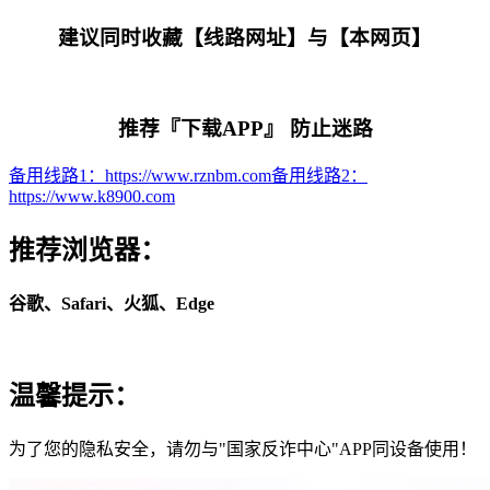
建议同时收藏【线路网址】与【本网页】
推荐『下载APP』 防止迷路
备用线路
1
：
https://www.rznbm.com
备用线路
2
：
https://www.k8900.com
推荐浏览器：
谷歌、Safari、火狐、Edge
温馨提示：
为了您的隐私安全，请勿与"国家反诈中心"APP同设备使用！