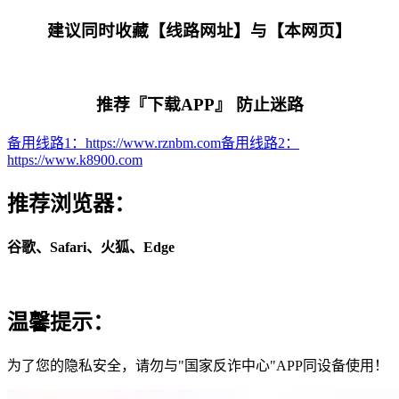
建议同时收藏【线路网址】与【本网页】
推荐『下载APP』 防止迷路
备用线路
1
：
https://www.rznbm.com
备用线路
2
：
https://www.k8900.com
推荐浏览器：
谷歌、Safari、火狐、Edge
温馨提示：
为了您的隐私安全，请勿与"国家反诈中心"APP同设备使用！