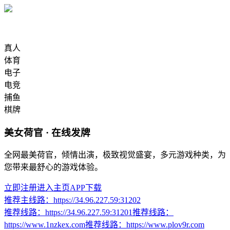
真人
体育
电子
电竞
捕鱼
棋牌
美女荷官 · 在线发牌
全网最美荷官，倾情出演，极致视觉盛宴，多元游戏种类，为
您带来最舒心的游戏体验。
立即注册
进入主页
APP下载
推荐主线路：
https://34.96.227.59:31202
推荐线路：
https://34.96.227.59:31201
推荐线路：
https://www.1nzkex.com
推荐线路：
https://www.plov9r.com